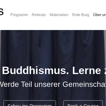
Programm
Retreats
Materialien
Rote Burg
Über u
 Buddhismus. Lerne z
Werde Teil unserer Gemeinschaf