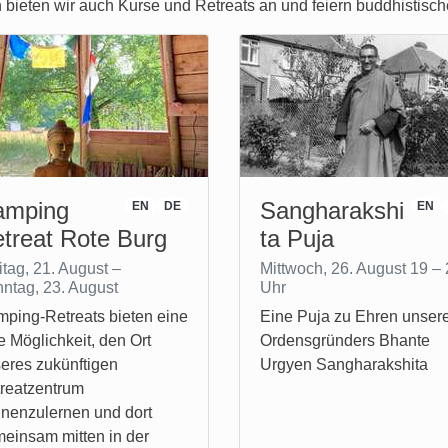
ieten wir auch Kurse und Retreats an und feiern buddhistisch
amping
Sangharakshi
EN
DE
EN
treat Rote Burg
ta Puja
itag, 21. August –
Mittwoch, 26. August 19 –
ntag, 23. August
Uhr
ping-Retreats bieten eine
Eine Puja zu Ehren unser
e Möglichkeit, den Ort
Ordensgründers Bhante
eres zukünftigen
Urgyen Sangharakshita
reatzentrum
nenzulernen und dort
einsam mitten in der