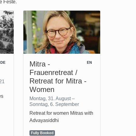
e Feste.
Mitra -
DE
EN
Frauenretreat /
Retreat for Mitra -
 21
Women
es
Montag, 31. August –
Sonntag, 6. September
Retreat for women Mitras with
Advayasiddhi
Fully Booked