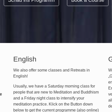
Schau ins Programm
Book a Course
English
G
We also offer some classes and Retreats in
Wi
English!
„G
en
Usually, we have a Saturday morning class for
E
people that are new to Meditation and Buddhism
me
ve
and a Friday night class to intensify your
a
meditation practice. Klick on the Button down
de
below to get the current programme (also online)