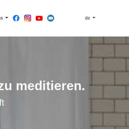
ns
de
u meditieren.
t