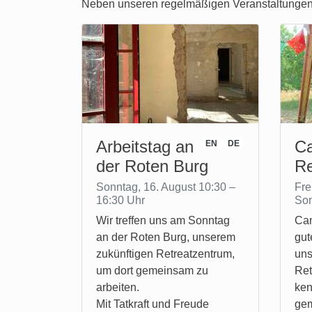
Neben unseren regelmäßigen Veranstaltungen b
Arbeitstag an
C
EN
DE
der Roten Burg
Re
Sonntag, 16. August 10:30 –
Fre
16:30 Uhr
Son
Wir treffen uns am Sonntag
Cam
an der Roten Burg, unserem
gut
zukünftigen Retreatzentrum,
uns
um dort gemeinsam zu
Ret
arbeiten.
ken
Mit Tatkraft und Freude
gem