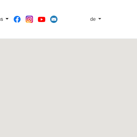
ns
de