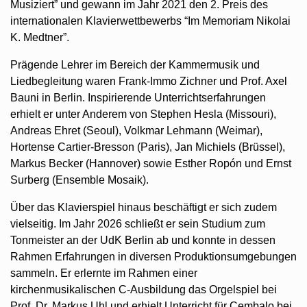
Musiziert” und gewann im Jahr 2021 den 2. Preis des
internationalen Klavierwettbewerbs “Im Memoriam Nikolai
K. Medtner”.
Prägende Lehrer im Bereich der Kammermusik und
Liedbegleitung waren Frank-Immo Zichner und Prof. Axel
Bauni in Berlin. Inspirierende Unterrichtserfahrungen
erhielt er unter Anderem von Stephen Hesla (Missouri),
Andreas Ehret (Seoul), Volkmar Lehmann (Weimar),
Hortense Cartier-Bresson (Paris), Jan Michiels (Brüssel),
Markus Becker (Hannover) sowie Esther Ropón und Ernst
Surberg (Ensemble Mosaik).
Über das Klavierspiel hinaus beschäftigt er sich zudem
vielseitig. Im Jahr 2026 schließt er sein Studium zum
Tonmeister an der UdK Berlin ab und konnte in dessen
Rahmen Erfahrungen in diversen Produktionsumgebungen
sammeln. Er erlernte im Rahmen einer
kirchenmusikalischen C-Ausbildung das Orgelspiel bei
Prof. Dr. Markus Uhl und erhielt Unterricht für Cembalo bei