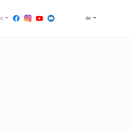
ns
de