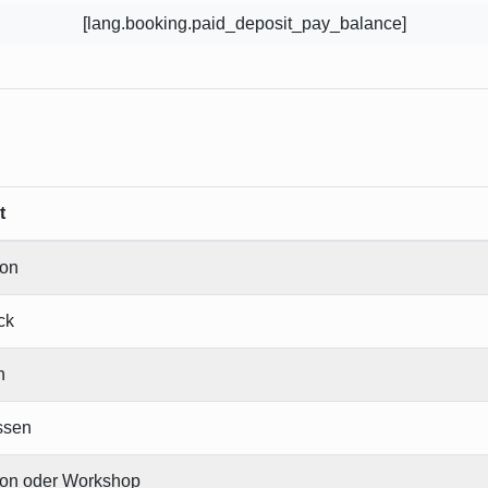
[lang.booking.paid_deposit_pay_balance]
t
ion
ck
n
ssen
ion oder Workshop