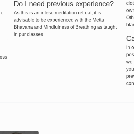
Do I need previous experience?
clo
own
n.
As this is an intese meditation retreat, it is
Oth
advisable to be experienced with the Metta
bla
Bhavana and Mindfulness of Breathing as taught
in pur classes
Ca
In 
pos
less
we 
you
pre
con