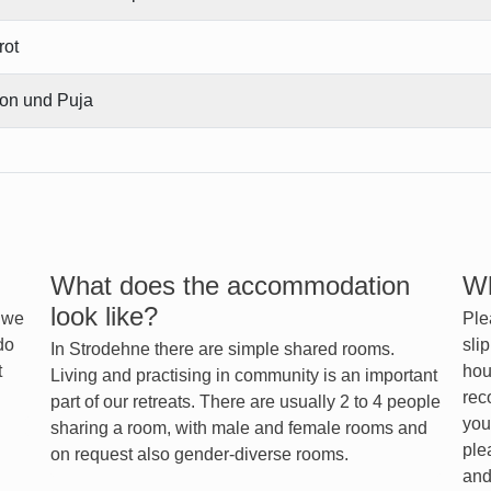
rot
ion und Puja
What does the accommodation
Wh
look like?
d we
Ple
do
sli
In Strodehne there are simple shared rooms.
t
hou
Living and practising in community is an important
rec
part of our retreats. There are usually 2 to 4 people
you
sharing a room, with male and female rooms and
ple
on request also gender-diverse rooms.
and