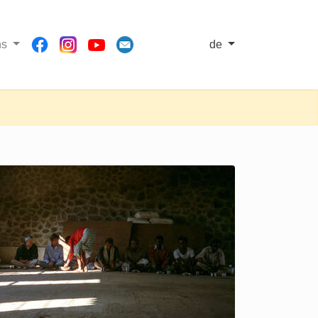
ns
de