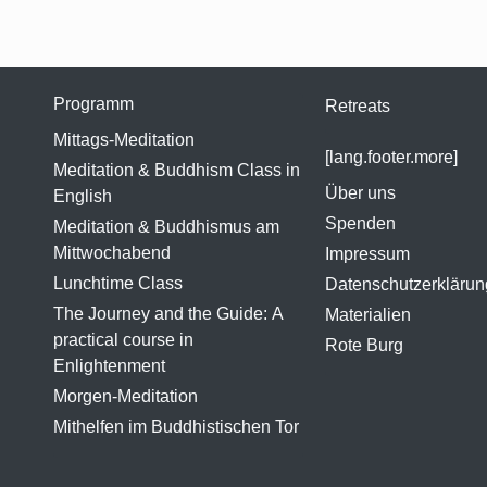
Programm
Retreats
Mittags-Meditation
[lang.footer.more]
Meditation & Buddhism Class in
Über uns
English
Spenden
Meditation & Buddhismus am
Mittwochabend
Impressum
Lunchtime Class
Datenschutzerklärun
The Journey and the Guide: A
Materialien
practical course in
Rote Burg
Enlightenment
Morgen-Meditation
Mithelfen im Buddhistischen Tor