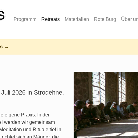
Programm
Retreats
Materialien
Rote Burg
Über u
ts →
 Juli 2026 in Strodehne,
ie eigene Praxis. In der
el werden wir gemeinsam
editation und Rituale tief in
richtet sich an Männer, die