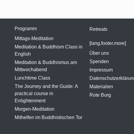
Programm
Retreats
Mittags-Meditation
[lang.footer.more]
Meditation & Buddhism Class in
Über uns
English
Spenden
Meditation & Buddhismus am
Mittwochabend
Impressum
Lunchtime Class
Datenschutzerklärun
The Journey and the Guide: A
Materialien
practical course in
Rote Burg
Enlightenment
Morgen-Meditation
Mithelfen im Buddhistischen Tor