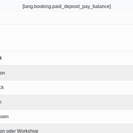
[lang.booking.paid_deposit_pay_balance]
t
ion
ck
n
ssen
ion oder Workshop