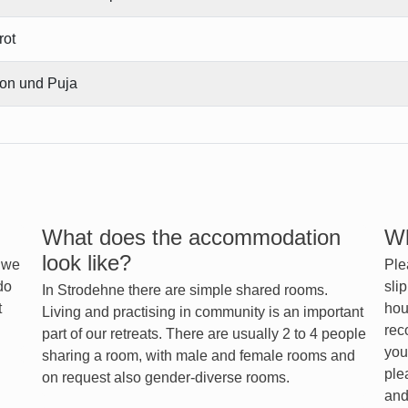
rot
ion und Puja
What does the accommodation
Wh
look like?
d we
Ple
do
sli
In Strodehne there are simple shared rooms.
t
hou
Living and practising in community is an important
rec
part of our retreats. There are usually 2 to 4 people
you
sharing a room, with male and female rooms and
ple
on request also gender-diverse rooms.
and