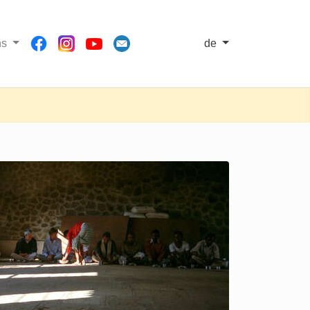
ns
de