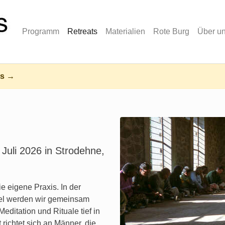
Programm
Retreats
Materialien
Rote Burg
Über u
ts →
 Juli 2026 in Strodehne,
ie eigene Praxis. In der
el werden wir gemeinsam
editation und Rituale tief in
richtet sich an Männer, die