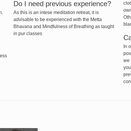
Do I need previous experience?
clo
own
n.
As this is an intese meditation retreat, it is
Oth
advisable to be experienced with the Metta
bla
Bhavana and Mindfulness of Breathing as taught
in pur classes
Ca
In 
pos
less
we 
you
pre
con